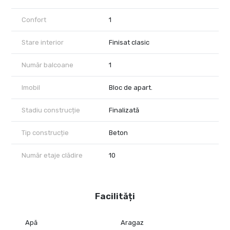
"Acasă începe cu alegerea potrivită!"
Confort
1
Stare interior
Finisat clasic
Număr balcoane
1
Imobil
Bloc de apart.
Stadiu construcție
Finalizată
Tip construcție
Beton
Număr etaje clădire
10
Facilități
Apă
Aragaz