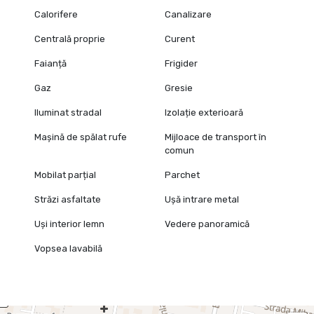
Calorifere
Canalizare
Centrală proprie
Curent
Faianță
Frigider
Gaz
Gresie
Iluminat stradal
Izolație exterioară
Mașină de spălat rufe
Mijloace de transport în
comun
Mobilat parțial
Parchet
Străzi asfaltate
Ușă intrare metal
Uși interior lemn
Vedere panoramică
Vopsea lavabilă