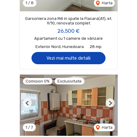
1
/
8
Harta
Garsoniera zona M4 in spate la Flacara(A1), et.
9/10, renovata complet
26,500 €
Apartament cu 1 camere de vânzare
Exterior Nord, Hunedoara
28 mp
Vezi mai multe detalii
Comision 0%
Exclusivitate
Previous
Next
1
/
7
Harta