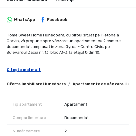
WhatsApp
Facebook
Home Sweet Home Hunedoara, cu biroul situat pe Pietonala
Corvin, vă propune spre vânzare un apartament cu 2 camere
decomandat, amplasat în zona Gyros – Centru Civic, pe
Bulevardul Dacia nr. 13, bloc A1-3, la etajul 8 din 10.
Locuința beneficiază de o poziționare excelentă, cu vedere spre
partea liniștită din spatele blocului, în imediata apropiere a
Citește mai mult
Parcului Tineretului și la doar câteva minute de Pietonala Corvin,
una dintre cele mai apreciate zone de promenadă și relaxare din
Oferte imobiliare Hunedoara
Apartamente de vânzare Hune
municipiu.
Caracteristici:
2 camere decomandate
Tip apartament
Apartament
Suprafață construită: 50 mp
Suprafață utilă: 47,33 mp
Compartimentare
Decomandat
Etaj 8/10
Centrală termică proprie
Număr camere
2
Ferestre termopan