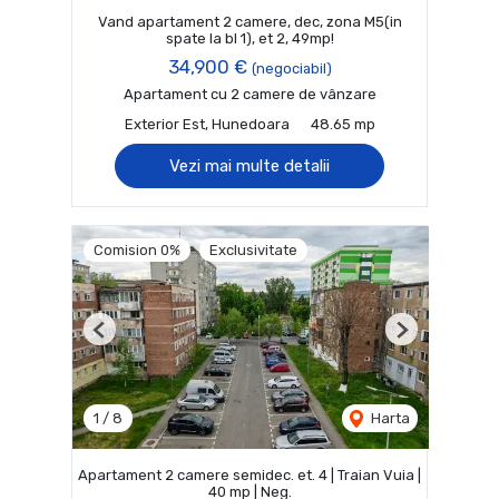
Vand apartament 2 camere, dec, zona M5(in
spate la bl 1), et 2, 49mp!
34,900 €
(negociabil)
Apartament cu 2 camere de vânzare
Exterior Est, Hunedoara
48.65 mp
Vezi mai multe detalii
Comision 0%
Exclusivitate
Previous
Next
1
/
8
Harta
Apartament 2 camere semidec. et. 4 | Traian Vuia |
40 mp | Neg.