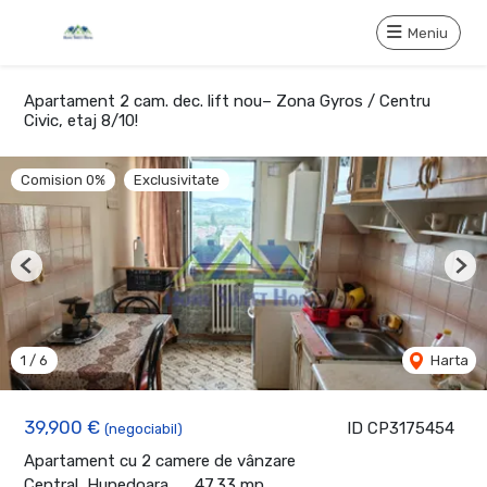
Meniu
Apartament 2 cam. dec. lift nou– Zona Gyros / Centru
Civic, etaj 8/10!
Comision 0%
Exclusivitate
Previous
Nex
1
/
6
Harta
39,900 €
ID CP3175454
(negociabil)
Apartament cu 2 camere de vânzare
Central, Hunedoara
47.33 mp