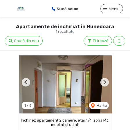
Sună acum
Meniu
Apartamente de închiriat în Hunedoara
1 rezultate
Caută din nou
Filtrează
Previous
Next
1
/
6
Harta
Inchiriez apartament 2 camere, etaj 4/4, zona M3,
mobilat și utilat!