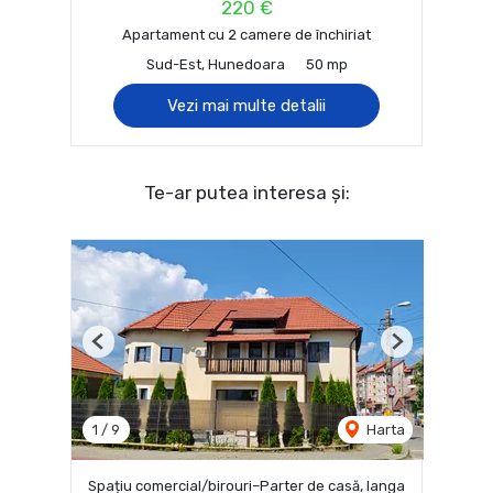
220 €
Apartament cu 2 camere de închiriat
Sud-Est, Hunedoara
50 mp
Vezi mai multe detalii
Te-ar putea interesa și:
Previous
Next
1
/
9
Harta
Spațiu comercial/birouri–Parter de casă, langa