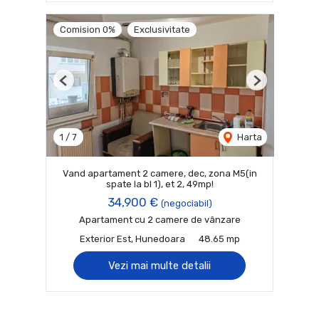
Comision 0%
Exclusivitate
Previous
Next
1
/
7
Harta
Vand apartament 2 camere, dec, zona M5(in
spate la bl 1), et 2, 49mp!
34,900 €
(negociabil)
Apartament cu 2 camere de vânzare
Exterior Est, Hunedoara
48.65 mp
Vezi mai multe detalii