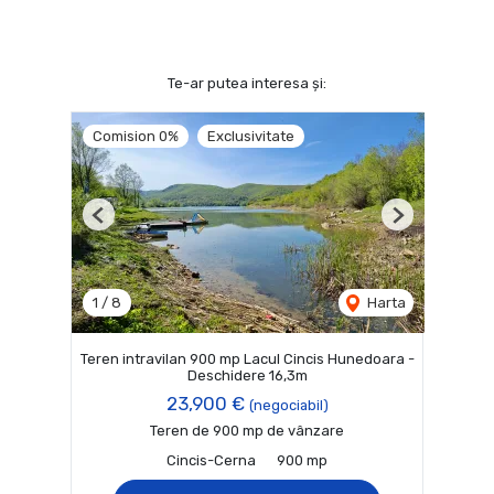
Te-ar putea interesa și:
Comision 0%
Exclusivitate
Previous
Next
1
/
8
Harta
Teren intravilan 900 mp Lacul Cincis Hunedoara -
Deschidere 16,3m
23,900 €
(negociabil)
Teren de 900 mp de vânzare
Cincis-Cerna
900 mp