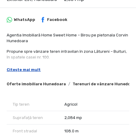
WhatsApp
Facebook
Agentia Imobiliară Home Sweet Home – Birou pe pietonala Corvin
Hunedoara
Propune spre vânzare teren intravilan în zona Lătureni – Buituri,
în spatele casei nr. 100.
📏 Suprafață: 2.084 mp si la cerere se poate parcela si se
Citește mai mult
accepta schimb cu garsoniera si diferenta de bani
📐 Deschidere: peste 108 m la drum, cu adâncime de aproximativ
Oferte imobiliare Hunedoara
Terenuri de vânzare Hunedoar
15 m
✅ Situație cadastrală: provenit din dezmembrarea unei case cu
teren – acte la zi
🔹 Posibilitate parcelare pentru loturi mai mici
Tip teren
Agricol
Utilități:
Suprafață teren
2,084 mp
Curent electric și gaz la aproximativ 50 m de teren
Canalizare nu este momentan disponibilă
Front stradal
108.0 m