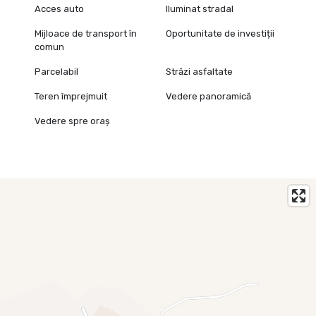
această procedură (proiect, avize, taxe) sunt de aproximativ
Acces auto
Iluminat stradal
4.000 €, iar durata de obicei între 4 și 12 luni, în funcție de
Mijloace de transport în
Oportunitate de investiții
Primărie și avize.
comun
Recomandăm ca viitorul cumpărător să solicite Certificat de
Parcelabil
Străzi asfaltate
urbanism pentru informare înainte de antecontract, pentru
confirmarea exactă a pașilor necesari.
Teren împrejmuit
Vedere panoramică
Vedere spre oraș