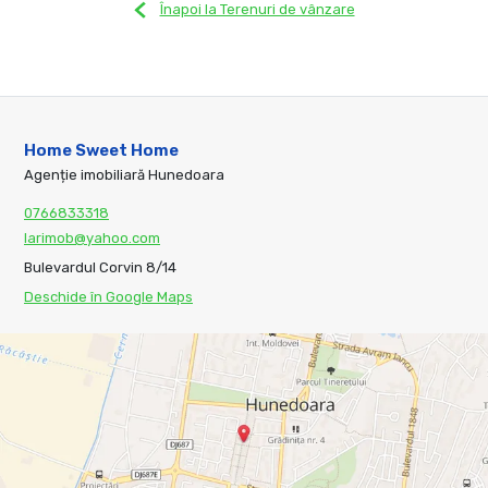
Înapoi la Terenuri de vânzare
Home Sweet Home
Agenție imobiliară Hunedoara
0766833318
larimob@yahoo.com
Bulevardul Corvin 8/14
Deschide în Google Maps