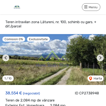
Meniu
Teren intravilan zona Lătureni, nr. 100, schimb cu gars. +
dif./parcel
Comision 0%
Exclusivitate
Previous
Nex
1
/
10
Harta
38,554 €
ID CP2738948
(negociabil)
Teren de 2,084 mp de vânzare
Exterior Est, Hunedoara
2,084 mp