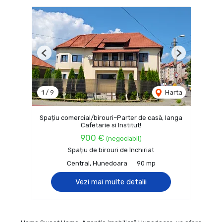
Previous
Next
1
/
9
Harta
Spațiu comercial/birouri–Parter de casă, langa
Cafetarie si Institut!
900 €
(negociabil)
Spațiu de birouri de închiriat
Central, Hunedoara
90 mp
Vezi mai multe detalii