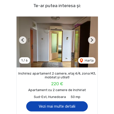
Te-ar putea interesa și:
Previous
Next
1
/
6
Harta
Inchiriez apartament 2 camere, etaj 4/4, zona M3,
mobilat și utilat!
220 €
Apartament cu 2 camere de închiriat
Sud-Est, Hunedoara
50 mp
Vezi mai multe detalii