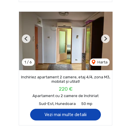
Previous
Next
1
/
6
Harta
Inchiriez apartament 2 camere, etaj 4/4, zona M3,
mobilat și utilat!
220 €
Apartament cu 2 camere de închiriat
Sud-Est, Hunedoara
50 mp
Vezi mai multe detalii