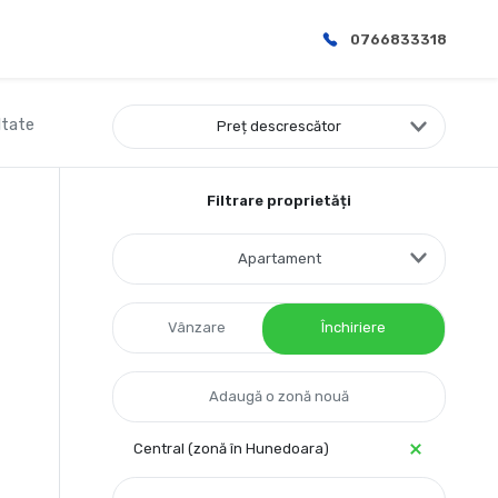
0766833318
ltate
Preț descrescător
Filtrare proprietăți
Apartament
Vânzare
Închiriere
Central (zonă în Hunedoara)