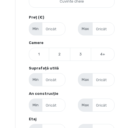
Preț (€)
Min
Max
Camere
1
2
3
4+
Suprafață utilă
Min
Max
An construcție
Min
Max
Etaj