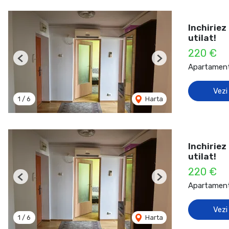
Inchiriez
utilat!
220 €
Previous
Next
Apartament 
Vezi
1
/
6
Harta
Inchiriez
utilat!
220 €
Previous
Next
Apartament 
Vezi
1
/
6
Harta