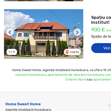
Spațiu co
Institut!
900 €
(ne
Previous
Next
Spațiu de bi
Vezi
1
/
9
Harta
Home Sweet Home, Agenție imobiliară Hunedoara, va ofera 15 ofert
vânzare Hunedoara
,
apartamente de vânzare Hunedoara
,
cas
Exterior Nord
sau
apartament
Home Sweet Home
Agenție imobiliară Hunedoara