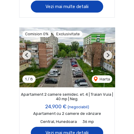
Vezi mai multe detalii
Comision 0%
Exclusivitate
Previous
Next
1
/
8
Harta
Apartament 2 camere semidec. et. 4 | Traian Vuia |
40 mp | Neg.
24,900 €
(negociabil)
Apartament cu 2 camere de vânzare
Central, Hunedoara
36 mp
Vezi mai multe detalii