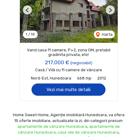
Previous
Next
1
/
19
Harta
Vand casa 11 camere, P+2, zona OM, pretabil
gradinita privata, etc!
217,000 €
(negociabil)
Casă / Vilă cu 11 camere de vânzare
Nord-Est, Hunedoara
668 mp
2012
Vezi mai multe detalii
Home Sweet Home, Agenție imobiliară Hunedoara, va ofera
15 oferte imobiliare, actualizate la zi, din categorii precum
apartamente de vânzare Hunedoara
,
apartamente de
vânzare Hunedoara
,
case vile de vânzare Hunedoara
,