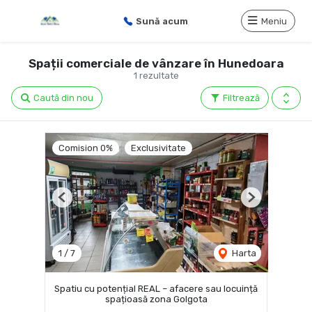
Sună acum
Meniu
Spații comerciale de vânzare în Hunedoara
1 rezultate
Caută din nou
Filtrează
Comision 0%
Exclusivitate
Previous
Next
1
/
7
Harta
Spatiu cu potențial REAL – afacere sau locuință
spațioasă zona Golgota