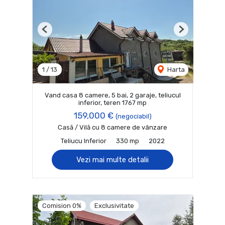
Previous
Next
1
/
13
Harta
Vand casa 8 camere, 5 bai, 2 garaje, teliucul
inferior, teren 1767 mp
159,000 €
(negociabil)
Casă / Vilă cu 8 camere de vânzare
Teliucu Inferior
330 mp
2022
Vezi mai multe detalii
Comision 0%
Exclusivitate