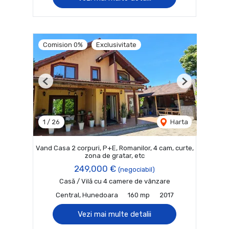
Comision 0%
Exclusivitate
Previous
Next
1
/
26
Harta
Vand Casa 2 corpuri, P+E, Romanilor, 4 cam, curte,
zona de gratar, etc
249,000 €
(negociabil)
Casă / Vilă cu 4 camere de vânzare
Central, Hunedoara
160 mp
2017
Vezi mai multe detalii