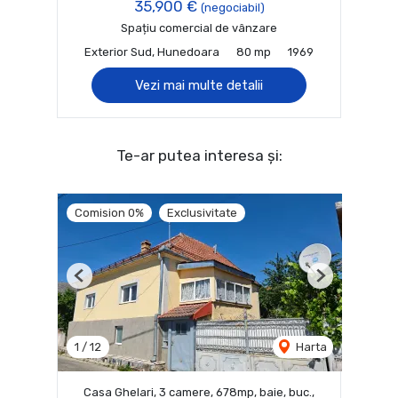
35,900 €
(negociabil)
Spațiu comercial de vânzare
Exterior Sud, Hunedoara
80 mp
1969
Vezi mai multe detalii
Te-ar putea interesa și:
Comision 0%
Exclusivitate
Previous
Next
1
/
12
Harta
Casa Ghelari, 3 camere, 678mp, baie, buc.,