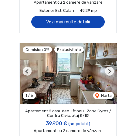
Apartament cu 2 camere de vânzare
Exterior Est, Calan
49.29 mp
Vezi mai multe detalii
Comision 0%
Exclusivitate
Previous
Next
1
/
6
Harta
Apartament 2 cam. dec. lift nou– Zona Gyros /
Centru Civic, etaj 8/10!
39,900 €
(negociabil)
Apartament cu 2 camere de vânzare