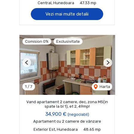
Central, Hunedoara
47.33 mp
Vezi mai multe detalii
Comision 0%
Exclusivitate
Previous
Next
1
/
7
Harta
Vand apartament 2 camere, dec, zona M5(in
spate la bl 1), et 2, 49mp!
34,900 €
(negociabil)
Apartament cu 2 camere de vânzare
Exterior Est, Hunedoara
48.65 mp