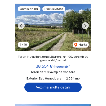
Comision 0%
Exclusivitate
Previous
Next
1
/
10
Harta
Teren intravilan zona Lătureni, nr. 100, schimb cu
gars. + dif./parcel
38,554 €
(negociabil)
Teren de 2,084 mp de vânzare
Exterior Est, Hunedoara
2,084 mp
Vezi mai multe detalii