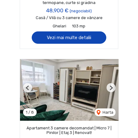
termopane, curte si gradina
48,900 €
(negociabil)
Casă / Vilă cu 3 camere de vânzare
Ghelari
103 mp
Vezi mai multe detalii
Previous
Next
1
/
8
Harta
Apartament 3 camere decomandat | Micro 7 |
Pinilor | Etaj 3 | Renovat!