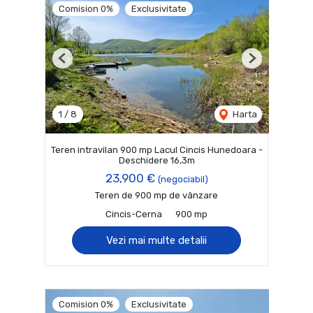
Comision 0%
Exclusivitate
Previous
Next
1
/
8
Harta
Teren intravilan 900 mp Lacul Cincis Hunedoara -
Deschidere 16,3m
23,900 €
(negociabil)
Teren de 900 mp de vânzare
Cincis-Cerna
900 mp
Vezi mai multe detalii
Comision 0%
Exclusivitate